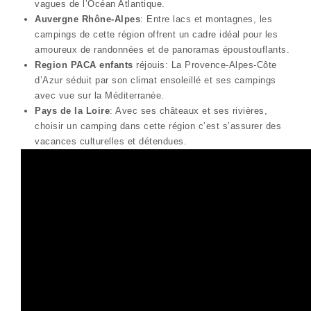
vagues de l’Océan Atlantique.
Auvergne Rhône-Alpes
: Entre lacs et montagnes, les
campings de cette région offrent un cadre idéal pour les
amoureux de randonnées et de panoramas époustouflants.
Region PACA
enfants
réjouis: La Provence-Alpes-Côte
d’Azur séduit par son climat ensoleillé et ses campings
avec vue sur la Méditerranée.
Pays de la Loire
: Avec ses châteaux et ses rivières,
choisir un camping dans cette région c’est s’assurer des
vacances culturelles et détendues.