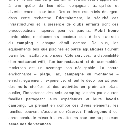
à une quête du lieu idéal conjuguant tranquillité et
divertissements pour tous. Des critères essentiels émergent
dans cette recherche. Prioritairement, la sécurité des
infrastructures et la présence de
clubs enfants
sont des
préoccupations majeures pour les parents.
Mobil home
confortables, emplacements spacieux, qualité de vie au sein
du
camping
: chaque détail compte. De plus, les
équipements tels que piscines et
parcs aquatiques
figurent
parmi les installations prisées. Côté services, la disponibilité
d’un
restaurant wifi
, d’un
bar restaurant
, et de commodités
modernes est un avantage non négligeable. La nature
environnante –
plage
,
lac
,
campagne
ou
montagne
–
enrichit également l’expérience, offrant le décor parfait pour
des
nuits
étoilées et des
activités en plein air
. Sans
oublier, l’importance des
avis camping
laissés par d’autres
familles partageant leurs expériences et leurs
favoris
camping
. En prenant en compte ces divers éléments, les
familles peuvent s’assurer de
réservez l’hébergement
qui
correspondra le mieux à leurs attentes pour une ou plusieurs
semaines de vacances
.